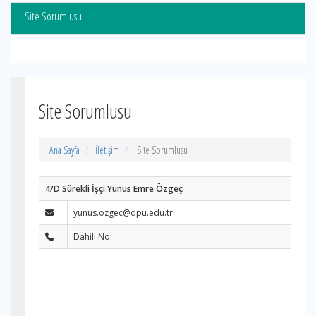
Site Sorumlusu
Site Sorumlusu
Ana Sayfa
İletişim
Site Sorumlusu
4/D Sürekli İşçi Yunus Emre Özgeç
yunus.ozgec@dpu.edu.tr
Dahili No: