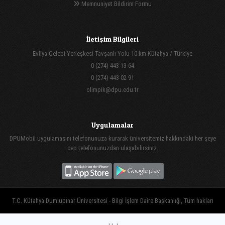
Memnuniyet Bildirim Formu
İletişim Bilgileri
Evliya Çelebi Yerleşkesi Tavşanlı Yolu 10.km Kütahya / Türkiye
0 (274) 443 13 64
0 (274) 443 02 91
olimpik@dpu.edu.tr
Uygulamalar
DPUMobil uygulamasını telefonunuza kurarak üniversitemiz hakkındaki her şeye
cep telefonunuzdan ulaşabilirsiniz.
T.C. Kütahya Dumlupınar Üniversitesi - Bilgi İşlem Daire Başkanlığı, Tüm hakları