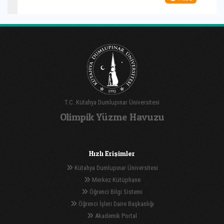
T.C. Kütahya Dumlupınar Üniversitesi
Olimpik Yüzme Havuzu
Hızlı Erişimler
Kütahya Dumlupınar Üniversitesi
Merkez Kütüphane
Öğrenci Bilgi Sistemi
Öğrenci İşleri Daire Başkanlığı
Akademik Portal