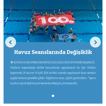
Havuz Seanslarında Değişiklik
KÜTAHYA DUMLUPINAR ÜNİVERSİTESİ SAĞLIK KÜLTÜR VE SPOR DAİRE BAŞKANLIĞI
Okulların kapanmasıyla birlikte havuzumuzda uygunlanacak Yaz Spor Okulları
kapsamında 29 Haziran-14 Eylül 2026 tarihleri arasında uygulanacak havuz seansları
aşağıda bulunan görseldeki gibidir. Bilgilerinize sunar, sağlıklı günler dileriz. *Sporcu
ve yalnızca çocuk eğitimi yazan seanlarda serbest giriş alınmayacaktır.