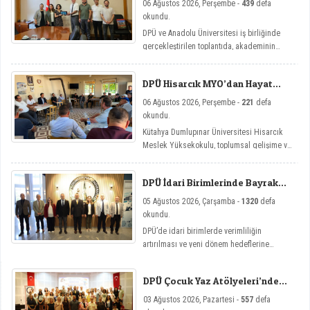
06 Ağustos 2026, Perşembe -
439
defa
Toplantısı
okundu.
DPÜ ve Anadolu Üniversitesi iş birliğinde
gerçekleştirilen toplantıda, akademinin
yenilikçi eğitim modellerine yönelik mikro
yeterlilik çalışmaları ele alındı.
DPÜ Hisarcık MYO’dan Hayat
Üniversitesi Etkinlikleri
06 Ağustos 2026, Perşembe -
221
defa
okundu.
Kütahya Dumlupınar Üniversitesi Hisarcık
Meslek Yüksekokulu, toplumsal gelişime ve
bireysel farkındalığa katkı sağlamayı
amaçlayan Hayat Üniversitesi: Eğitici
DPÜ İdari Birimlerinde Bayrak
Sohbetler etkinlik serisi kapsamında dört
Değişimi
önemli söyleşiye imza attı.
05 Ağustos 2026, Çarşamba -
1320
defa
okundu.
DPÜ’de idari birimlerde verimliliğin
artırılması ve yeni dönem hedeflerine
ulaşılması amacıyla görev değişim törenleri
düzenlendi.
DPÜ Çocuk Yaz Atölyeleri’nde
Dersler Başladı
03 Ağustos 2026, Pazartesi -
557
defa