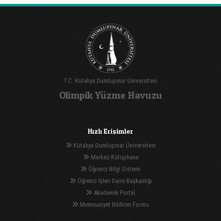
T.C. Kütahya Dumlupınar Üniversitesi
Olimpik Yüzme Havuzu
Hızlı Erişimler
Kütahya Dumlupınar Üniversitesi
Merkez Kütüphane
Öğrenci Bilgi Sistemi
Öğrenci İşleri Daire Başkanlığı
Akademik Portal
Memnuniyet Bildirim Formu