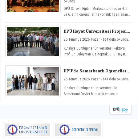
okundu.
DPÜ Sürekli Eğitim Merkezi tarafından 4. 5.
ve 6. sınıf öğrencilerine yönelik hazırlanan
ve çocukların yaz tatillerini hem eğlenceli
hem de nitelikli gelişim atölyeleriyle
DPÜ Hayat Üniversitesi Projesi
değerlendirmelerini amaçlayan DPÜ Çocuk
Hisarcık’ta
Yaz Atölyeleri programı, düzenlenen açılış
26 Temmuz 2026, Pazar -
664
defa okundu.
töreniyle eğitimlerine başladı.
Kütahya Dumlupınar Üniversitesi Rektörü
Prof. Dr. Süleyman Kızıltoprak, DPÜ Hayat
Üniversitesi projesi kapsamında Hisarcık’ın
Hasanlar köyünde düzenlenen etkinliğe
DPÜ’de Semerkantlı Öğrencilere
katılarak vatandaşlarla buluştu.
Yaz Okulu
26 Temmuz 2026, Pazar -
647
defa okundu.
Kütahya Dumlupınar Üniversitesi ile
Semerkant Devlet Mimarlık ve İnşaat
Mühendisliği Üniversitesi arasında hayata
geçirilen iş birliği kapsamında misafir
öğrenciler yaz okulunda ağırlanıyor.