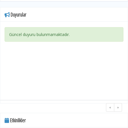
Duyurular
Güncel duyuru bulunmamaktadır.
«
»
Etkinlikler