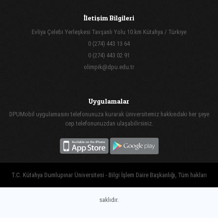
İletişim Bilgileri
Evliya Çelebi Yerleşkesi Tavşanlı Yolu 10.km Kütahya / Türkiye
0 (274) 443 13 64
0 (274) 443 02 91
olimpik@dpu.edu.tr
Uygulamalar
DPUMobil uygulamasını telefonunuza kurarak üniversitemiz hakkındaki her şeye
cep telefonunuzdan ulaşabilirsiniz.
T.C. Kütahya Dumlupınar Üniversitesi - Bilgi İşlem Daire Başkanlığı, Tüm hakları
saklıdır.